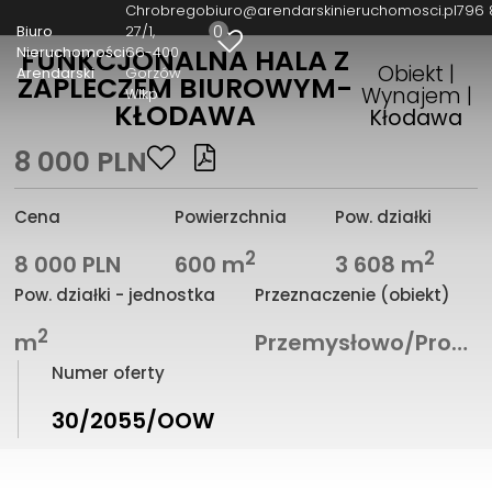
Chrobrego
biuro@arendarskinieruchomosci.pl
796 
0
Biuro
27/1
Nieruchomości
66-400
FUNKCJONALNA HALA Z
Obiekt |
Arendarski
Gorzów
ZAPLECZEM BIUROWYM-
Wynajem |
Wlkp
KŁODAWA
Kłodawa
8 000 PLN
Cena
Powierzchnia
Pow. działki
2
2
8 000 PLN
600 m
3 608 m
Pow. działki - jednostka
Przeznaczenie (obiekt)
2
m
Przemysłowo/Produkcyjne
Numer oferty
30/2055/OOW