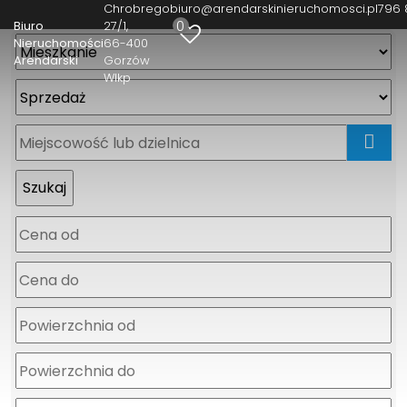
Chrobrego
biuro@arendarskinieruchomosci.pl
796 
0
Biuro
27/1
Nieruchomości
66-400
Arendarski
Gorzów
Wlkp
mapa