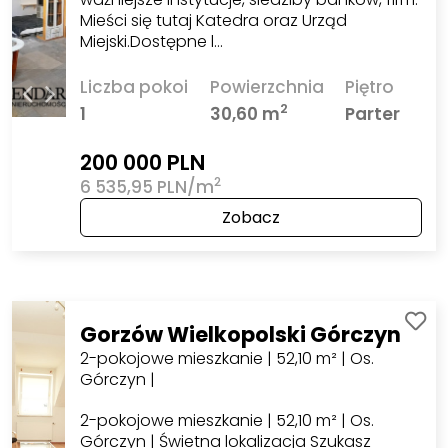
Mieści się tutaj Katedra oraz Urząd
Miejski.Dostępne l…
Liczba pokoi
Powierzchnia
Piętro
2
1
30,60 m
Parter
200 000 PLN
2
6 535,95 PLN/m
Zobacz
Gorzów Wielkopolski Górczyn
2-pokojowe mieszkanie | 52,10 m² | Os.
Górczyn |
2-pokojowe mieszkanie | 52,10 m² | Os.
Górczyn | Świetna lokalizacja Szukasz