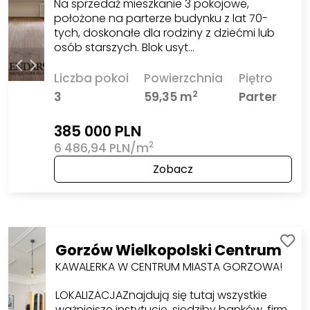
Na sprzedaż mieszkanie 3 pokojowe,
położone na parterze budynku z lat 70-
tych, doskonałe dla rodziny z dziećmi lub
osób starszych. Blok usyt…
Liczba pokoi
Powierzchnia
Piętro
2
3
59,35 m
Parter
385 000 PLN
2
6 486,94 PLN/m
Zobacz
Gorzów Wielkopolski Centrum
KAWALERKA W CENTRUM MIASTA GORZOWA!
LOKALIZACJAZnajdują się tutaj wszystkie
ważniejsze instytucje, siedziby banków, firm.