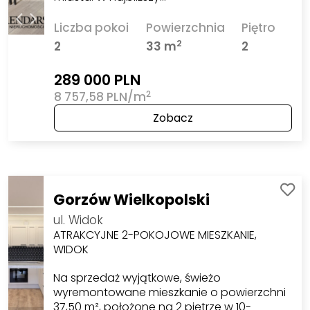
Liczba pokoi
Powierzchnia
Piętro
2
2
33 m
2
289 000 PLN
2
8 757,58 PLN/m
Zobacz
Gorzów Wielkopolski
ul. Widok
ATRAKCYJNE 2-POKOJOWE MIESZKANIE,
WIDOK
Na sprzedaż wyjątkowe, świeżo
wyremontowane mieszkanie o powierzchni
37,50 m², położone na 2 piętrze w 10-