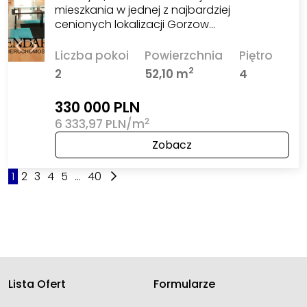
mieszkania w jednej z najbardziej
cenionych lokalizacji Gorzow…
Liczba pokoi
Powierzchnia
Piętro
2
2
52,10 m
4
330 000 PLN
2
6 333,97 PLN/m
Zobacz
1
2
3
4
5
...
40
Lista Ofert
Formularze