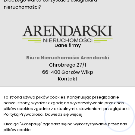
nieruchomości?
Dane firmy
Biuro Nieruchomości Arendarski
Chrobrego 27/1
66-400 Gorzów Wlkp
Kontakt
biuro@arendarskinieruchomosci.pl
Ta strona używa plików cookies. Kontynuując przeglądanie
796 856 532
naszej strony, wyrażasz zgodę na wykorzystywanie przez nas
Znajdziesz nas tu
plików cookies zgodnie z aktualnymi ustawieniami przeglądarki i
Polityką Prywatności.
Dowiedz się więcej
Hej! Chętnie Ci pomogę
Klikając "Akceptuję" zgadasz się na wykorzystywanie przez nas
plików cookie.