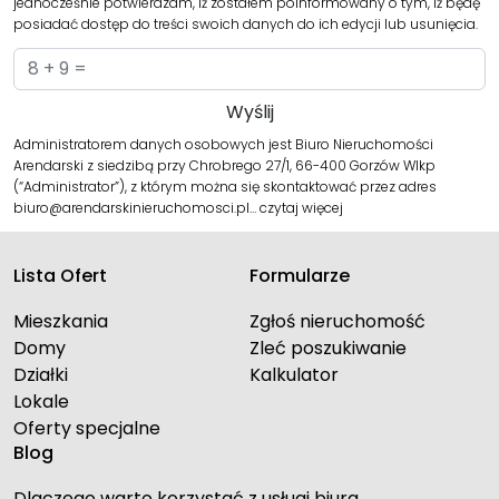
jednocześnie potwierdzam, iż zostałem poinformowany o tym, iż będę
posiadać dostęp do treści swoich danych do ich edycji lub usunięcia.
Administratorem danych osobowych jest Biuro Nieruchomości
Arendarski z siedzibą przy Chrobrego 27/1, 66-400 Gorzów Wlkp
(“Administrator”), z którym można się skontaktować przez adres
biuro@arendarskinieruchomosci.pl…
czytaj więcej
Lista Ofert
Formularze
Mieszkania
Zgłoś nieruchomość
Domy
Zleć poszukiwanie
Działki
Kalkulator
Lokale
Oferty specjalne
Blog
Dlaczego warto korzystać z usługi biura