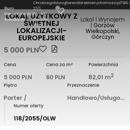
Chrobrego
biuro@arendarskinieruchomosci.pl
796 
0
Biuro
27/1
Nieruchomości
66-400
LOKAL UŻYTKOWY Z
Lokal | Wynajem
Arendarski
Gorzów
ŚWIETNEJ
|
Gorzów
Wlkp
LOKALIZACJI-
Wielkopolski,
EUROPEJSKIE
Górczyn
5 000 PLN
2
Cena
Cena za m
Powierzchnia
2
5 000 PLN
60 PLN
82,01 m
Piętro
Przeznaczenie
Parter /
Handlowo/Usługowe
Numer oferty
118/2055/OLW