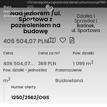
Chrobrego
biuro@arendarskinieruchomosci.pl
796 
0
Biuro
27/1
Nieruchomości
66-400
Nad jeziorem /ul.
Działka |
Arendarski
Gorzów
Sportowa z
Sprzedaż |
Wlkp
pozwoleniem na
Barlinek,
budowę
ul. Sportowa
406 504,07 PLN
2
Cena
Cena za m
Pow. działki
2
406 504,07 PLN
369 PLN
1 099 m
Pow. działki - jednostka
Przeznaczenie
2
m
Budowlana
Numer oferty
1250/2562/OGS