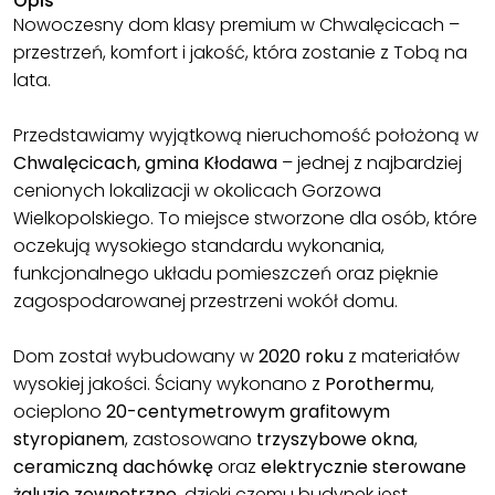
Opis
Nowoczesny dom klasy premium w Chwalęcicach –
przestrzeń, komfort i jakość, która zostanie z Tobą na
lata.
Przedstawiamy wyjątkową nieruchomość położoną w
Chwalęcicach, gmina Kłodawa
– jednej z najbardziej
cenionych lokalizacji w okolicach Gorzowa
Wielkopolskiego. To miejsce stworzone dla osób, które
oczekują wysokiego standardu wykonania,
funkcjonalnego układu pomieszczeń oraz pięknie
zagospodarowanej przestrzeni wokół domu.
Dom został wybudowany w
2020 roku
z materiałów
wysokiej jakości. Ściany wykonano z
Porothermu
,
ocieplono
20-centymetrowym grafitowym
styropianem
, zastosowano
trzyszybowe okna
,
ceramiczną dachówkę
oraz
elektrycznie sterowane
żaluzje zewnętrzne
, dzięki czemu budynek jest