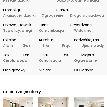
Kształt działki
Ukształtowanie działki
Prostokąt
Płaska
Aranżacja działki
Ogrodzenie
Droga dojazdowa
Drzewa, Trawnik
Inne
Utwardzona
Typ ulicy/drogi
Komunikacja
Widok na
Lokalna
Autobus
Podwórko, Las
Alarm
Gaz
Siła
Prąd
Ujęcie wody
Tak
Tak
Tak
Tak
Miejska
Ciepła woda
Kanalizacja
Ogrzewanie
Piec gazowy
Miejska
CO własne
Galeria zdjęć oferty