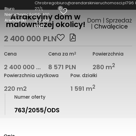
Chrobrego
biuro@arendarskinieruchomosci.pl
796 
0
Biuro
27/1
Nieruchomości
66-400
Atrakcyjny dom w
Dom | Sprzedaż
Arendarski
Gorzów
malowniczej okolicy!
|
Chwalęcice
Wlkp
2 400 000 PLN
2
Cena
Cena za m
Powierzchnia
2
2 400 000 PLN
8 571 PLN
280 m
Powierzchnia użytkowa
Pow. działki
2
220 m2
1 591 m
Numer oferty
763/2055/ODS