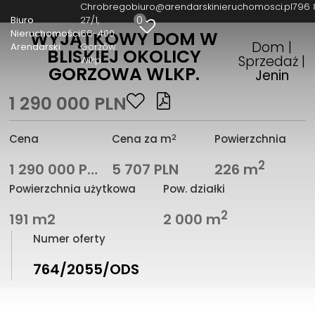
Chrobrego
biuro@arendarskinieruchomosci.pl
796 
0
Biuro
27/1
Nieruchomości
66-400
WYJĄTKOWY DOM W
Dom |
Arendarski
Gorzów
BLISKIEJ OKOLICY
Sprzedaż |
Wlkp
GORZOWA WLKP.
Jenin
1 290 000 PLN
2
Cena
Cena za m
Powierzchnia
2
1 290 000 PLN
5 707 PLN
226 m
Powierzchnia użytkowa
Pow. działki
2
191 m2
2 000 m
Numer oferty
764/2055/ODS