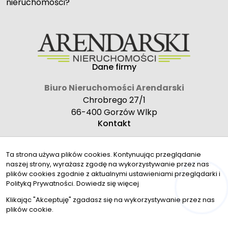
nieruchomości?
Dane firmy
Biuro Nieruchomości Arendarski
Chrobrego 27/1
66-400 Gorzów Wlkp
Kontakt
biuro@arendarskinieruchomosci.pl
Ta strona używa plików cookies. Kontynuując przeglądanie
796 856 532
naszej strony, wyrażasz zgodę na wykorzystywanie przez nas
Znajdziesz nas tu
plików cookies zgodnie z aktualnymi ustawieniami przeglądarki i
Polityką Prywatności.
Dowiedz się więcej
Hej! Chętnie Ci pomogę
Klikając "Akceptuję" zgadasz się na wykorzystywanie przez nas
plików cookie.