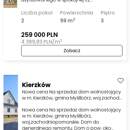
Liczba pokoi
Powierzchnia
Piętro
2
2
59 m
3
259 000 PLN
2
4 389,83 PLN/m
Zobacz
Kierzków
Nowa cena Na sprzedaż dom wolnostojący
w m. Kierzków, gmina Myślibórz, woj.zachod…
Nowa cena Na sprzedaż dom wolnostojący
w m. Kierzków, gmina Myślibórz,
woj.zachodniopomorskie. Dom do
generalnego remontu. Dom o pow. oko…