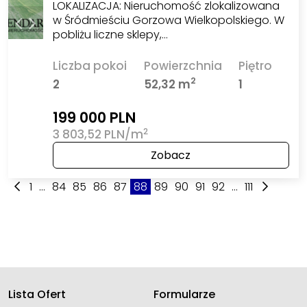
LOKALIZACJA: Nieruchomość zlokalizowana
w Śródmieściu Gorzowa Wielkopolskiego. W
pobliżu liczne sklepy,…
Liczba pokoi
Powierzchnia
Piętro
2
2
52,32 m
1
199 000 PLN
2
3 803,52 PLN/m
Zobacz
1
...
84
85
86
87
88
89
90
91
92
...
111
Lista Ofert
Formularze