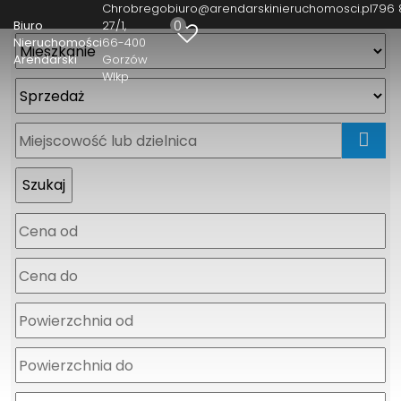
Chrobrego
biuro@arendarskinieruchomosci.pl
796 
0
Biuro
27/1
Nieruchomości
66-400
Arendarski
Gorzów
Wlkp
mapa