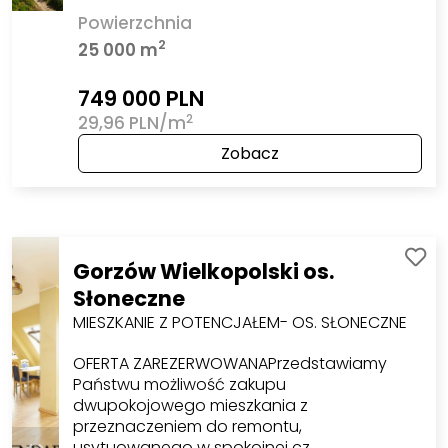
Powierzchnia
2
25 000 m
749 000 PLN
2
29,96 PLN/m
Zobacz
Gorzów Wielkopolski os.
Słoneczne
MIESZKANIE Z POTENCJAŁEM- OS. SŁONECZNE
OFERTA ZAREZERWOWANAPrzedstawiamy
Państwu możliwość zakupu
dwupokojowego mieszkania z
przeznaczeniem do remontu,
usytuowanego w spokojnej cz…