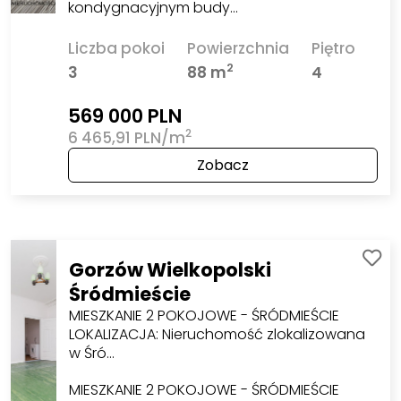
kondygnacyjnym budy…
Liczba pokoi
Powierzchnia
Piętro
2
3
88 m
4
569 000 PLN
2
6 465,91 PLN/m
Zobacz
Gorzów Wielkopolski
Śródmieście
MIESZKANIE 2 POKOJOWE - ŚRÓDMIEŚCIE
LOKALIZACJA: Nieruchomość zlokalizowana
w Śró…
MIESZKANIE 2 POKOJOWE - ŚRÓDMIEŚCIE