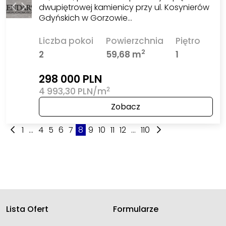
dwupiętrowej kamienicy przy ul. Kosynierów
Gdyńskich w Gorzowie…
Liczba pokoi
Powierzchnia
Piętro
2
2
59,68 m
1
298 000 PLN
2
4 993,30 PLN/m
Zobacz
1
...
4
5
6
7
8
9
10
11
12
...
110
Lista Ofert
Formularze