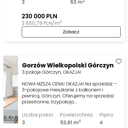
2
3
63 m
230 000 PLN
2
3 650,79 PLN/m
Zobacz
Gorzów Wielkopolski Górczyn
3 pokoje Górczyn, OKAZJA!
NOWA NIŻSZA CENA! OKAZJA! Na sprzedaż –
3-pokojowe mieszkanie z balkonem i
piwnicą, Górczyn. Oferujemy na sprzedaż
przestronne, trzypokojo…
Liczba pokoi
Powierzchnia
Piętro
2
3
53,61 m
4