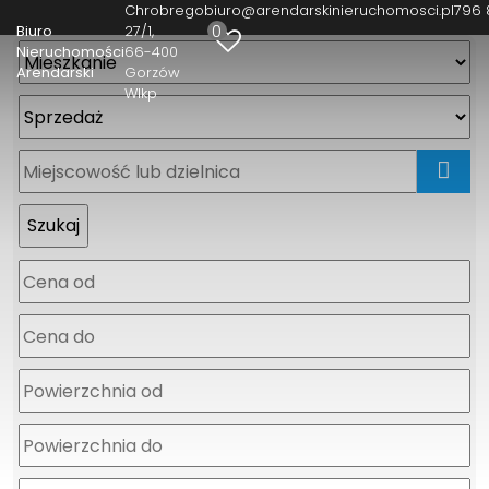
Chrobrego
biuro@arendarskinieruchomosci.pl
796 
0
Biuro
27/1
Nieruchomości
66-400
Arendarski
Gorzów
Wlkp
mapa