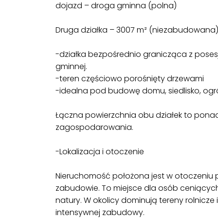
dojazd – droga gminna (polna)
Druga działka – 3007 m² (niezabudowana
-działka bezpośrednio granicząca z pos
gminnej.
-teren częściowo porośnięty drzewami
-idealna pod budowę domu, siedlisko, ogró
Łączna powierzchnia obu działek to pona
zagospodarowania.
-Lokalizacja i otoczenie
Nieruchomość położona jest w otoczeniu pó
zabudowie. To miejsce dla osób ceniących 
natury. W okolicy dominują tereny rolnicze i
intensywnej zabudowy.