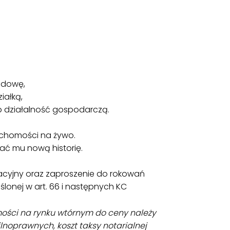
udowę,
iałką,
b działalność gospodarczą.
uchomości na żywo.
ać mu nową historię.
acyjny oraz zaproszenie do rokowań
reślonej w art. 66 i następnych KC
ości na rynku wtórnym do ceny należy
lnoprawnych, koszt taksy notarialnej