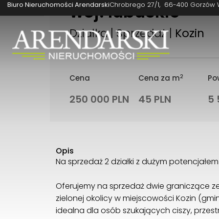
woj. lubuskie
Biuro Nieruchomości Arendarski
Chrobrego 27/1
66-400 Gorzów 
Działka | Sprzedaż |
Kozin
2
Cena
Cena za m
Pow
250 000 PLN
45 PLN
5 
Opis
Na sprzedaż 2 działki z dużym potencjałem –
Oferujemy na sprzedaż dwie graniczące ze 
zielonej okolicy w miejscowości Kozin (gmi
idealna dla osób szukających ciszy, przest