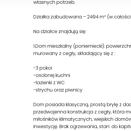
własnych potrzeb.
Działka zabudowana – 2494 m² (w całości
Na działce znajdują się:
1.Dom mieszkalny (poniemiecki): powierzc
murowany z cegły, składający się z :
-3 pokoi
-osobnej kuchni
-łazienki z WC
-strychu oraz piwnicy
Dom posiada klasyczną, prostą bryłę z 
przedwojenna konstrukcja z cegły, która 
miłośników klimatycznych, wiejskich dom
inwestycję. Brak ogrzewania, stan: do kap