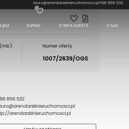
biuro@arendarskinieruchomosci.pl
796 856 532
0
AJEM
KUPIMY
STREFA KLIENTA
O NAS
 (mb.)
Numer oferty
1007/2639/OGS
96 856 532
iuro@arendarskinieruchomosci.pl
tp://arendarskinieruchomosci.pl