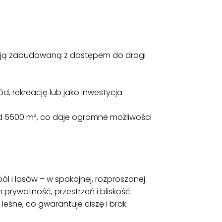
)
esją zabudowaną z dostępem do drogi
d, rekreację lub jako inwestycja
d 5500 m², co daje ogromne możliwości
l i lasów – w spokojnej, rozproszonej
prywatność, przestrzeń i bliskość
 leśne, co gwarantuje ciszę i brak