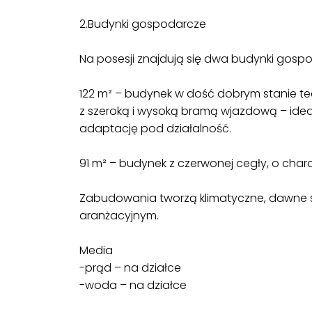
2.Budynki gospodarcze
Na posesji znajdują się dwa budynki gosp
122 m² – budynek w dość dobrym stanie te
z szeroką i wysoką bramą wjazdową – idea
adaptację pod działalność.
91 m² – budynek z czerwonej cegły, o chara
Zabudowania tworzą klimatyczne, dawne s
aranżacyjnym.
Media
-prąd – na działce
-woda – na działce