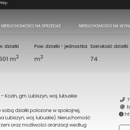
Wlkp
NIERUCHOMOŚCI NA SPRZEDAŻ
NIERUCHOMOŚCI NA WYN
. działki
Pow. działki - jednostka
Szerokość działki
2
2
501 m
m
74
 Kozin, gm. Lubiszyn, woj. lubuskie
7
b
sobą działki położone w spokojnej,
ht
na Lubiszyn, woj. lubuskie). Nieruchomość
rzeni oraz możliwości aranżacji według