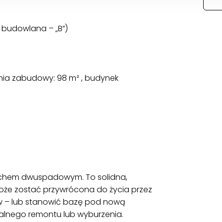
 budowlana – „B”)
hnia zabudowy: 98 m² , budynek
dachem dwuspadowym. To solidna,
może zostać przywrócona do życia przez
ów – lub stanowić bazę pod nową
italnego remontu lub wyburzenia.