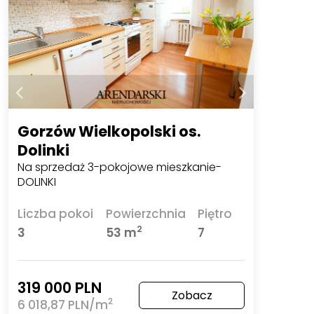
Gorzów Wielkopolski os.
Dolinki
Na sprzedaż 3-pokojowe mieszkanie-
DOLINKI
Liczba pokoi
Powierzchnia
Piętro
2
3
53 m
7
319 000 PLN
Zobacz
2
6 018,87 PLN/m