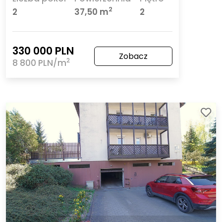
2
2
37,50 m
2
330 000 PLN
Zobacz
2
8 800 PLN/m