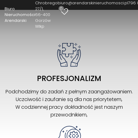
Chrobrego
biuro@arendarskinieruchomosci.pl
796 
0
Biuro
27/1
Nieruchomości
66-400
Arendarski
Gorzów
Wlkp
PROFESJONALIZM
Podchodzimy do zadań z pełnym zaangażowaniem.
Uczciwość i zaufanie są dla nas priorytetem,
W codziennej pracy dokładność jest naszym
przewodnikiem,