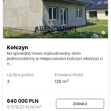
Kołczyn
Na sprzedaż nowo wybudowany dom
jednorodzinny w miejscowości Kołczyn, Marzysz o
n…
Liczba pokoi
Powierzchnia
2
3
126 m
640 000 PLN
Zobacz
2
5 079,37 PLN/m