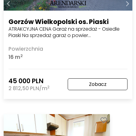
Gorzów Wielkopolski os. Piaski
ATRAKCYJNA CENA Garaż na sprzedaż - Osiedle
Piaski Na sprzedaż garaż o powier…
Powierzchnia
2
16 m
45 000 PLN
Zobacz
2
2 812,50 PLN/m