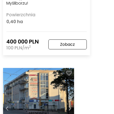
Myśliborzu!
Powierzchnia
0,40 ha
400 000 PLN
Zobacz
2
100 PLN/m