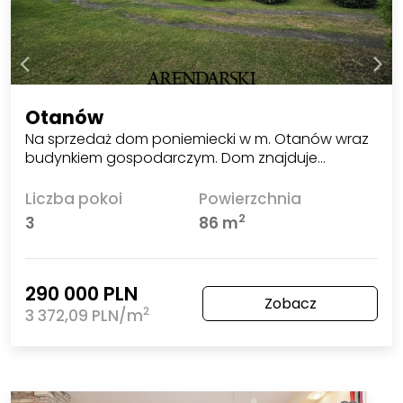
Otanów
Na sprzedaż dom poniemiecki w m. Otanów wraz
budynkiem gospodarczym. Dom znajduje…
Liczba pokoi
Powierzchnia
2
3
86 m
290 000 PLN
Zobacz
2
3 372,09 PLN/m