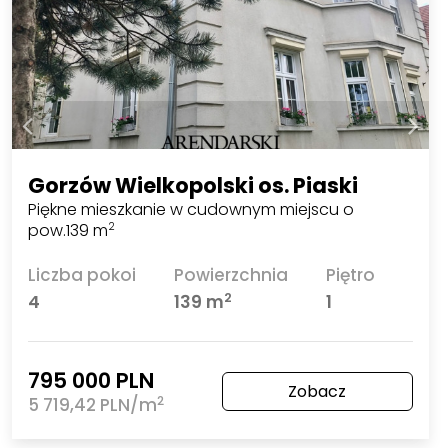
Gorzów Wielkopolski os. Piaski
Piękne mieszkanie w cudownym miejscu o
pow.139 m
2
Liczba pokoi
Powierzchnia
Piętro
2
4
139 m
1
795 000 PLN
Zobacz
2
5 719,42 PLN/m