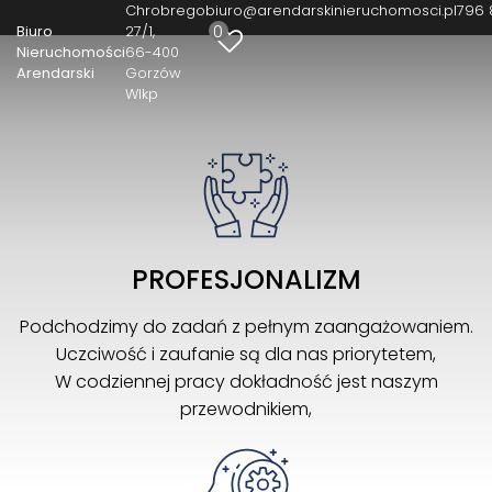
Chrobrego
biuro@arendarskinieruchomosci.pl
796 
0
Biuro
27/1
Nieruchomości
66-400
Arendarski
Gorzów
Wlkp
PROFESJONALIZM
Podchodzimy do zadań z pełnym zaangażowaniem.
Uczciwość i zaufanie są dla nas priorytetem,
W codziennej pracy dokładność jest naszym
przewodnikiem,