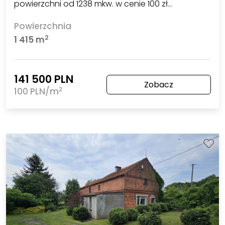
powierzchni od 1238 mkw. w cenie 100 zł…
Powierzchnia
2
1 415 m
141 500 PLN
Zobacz
2
100 PLN/m